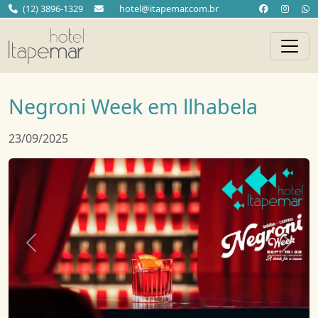
(12) 3896-1329
hotel@itapemar.com.br
Negroni Week em llhabela
23/09/2025