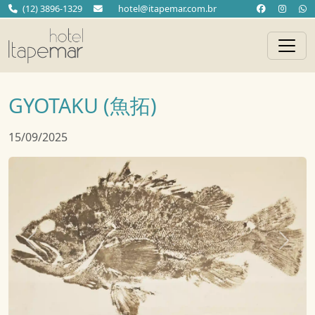
(12) 3896-1329
hotel@itapemar.com.br
GYOTAKU (魚拓)
15/09/2025